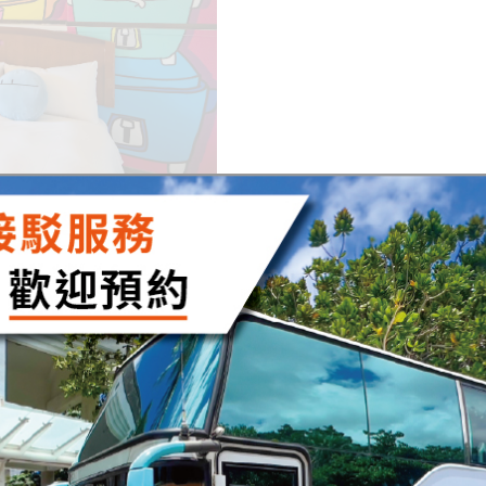
適合人數
:
2人至5人
小秘密
貝家庭房結合床與木地