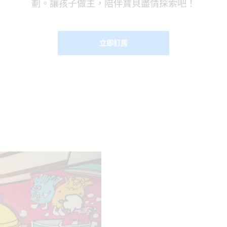
劃。讓孩子做主，陪伴寶貝盡情探索吧！
立即訂房