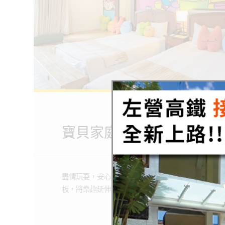
寶貝家庭房
Baby Family
寶貝家庭房
快來探索更多悠活的
盡情玩耍，安心入睡，讓房間不只是休息的地方，寶
ROOMS
BOOKING
板，將樂趣延伸無極限！
房型介紹
線上訂房