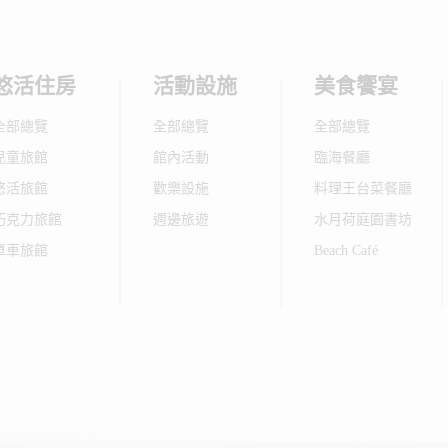
悠活住房
活動設施
美食饗宴
全部總覽
全部總覽
全部總覽
兒童旅館
館內活動
臨海餐廳
悠活旅館
歡樂設施
料理王台菜餐廳
巧克力旅館
週邊旅遊
水月荷庭園書坊
單車旅館
Beach Café