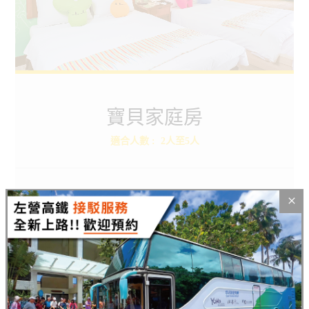
寶貝家庭房
Baby Family
寶貝家庭房
適合人數
:
2人至5人
快來探索更多悠活的小秘密
ROOMS
BOOKING
房型介紹
線上訂房
盡情玩耍，安心入睡，讓房間不只是休息的地方，寶貝
家庭房結合床與木地板，將樂趣延伸無極限！