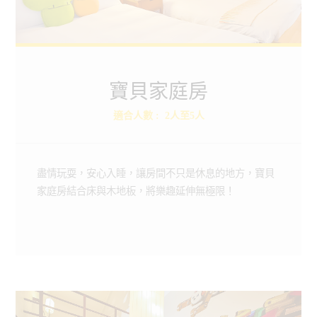
寶貝家庭房
寶貝家庭房
Baby Family
適合人數
:
2人至5人
快來探索更多悠活的小秘密
ROOMS
BOOKING
盡情玩耍，安心入睡，讓房間不只是休息的地方，寶貝
家庭房結合床與木地板，將樂趣延伸無極限！
房型介紹
線上訂房