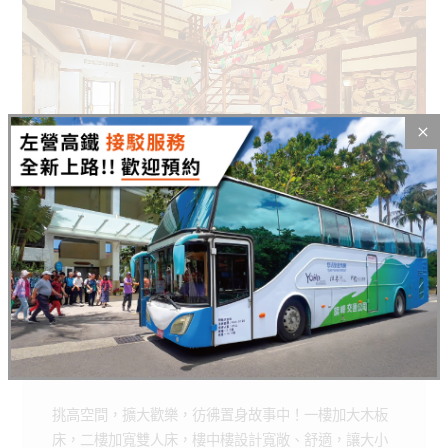
寶貝樓中樓家庭房
Baby Entresol
寶貝樓中樓家庭房
適合人數
:
2人至5人
快來探索更多悠活的小秘密
ROOMS
BOOKING
房型介紹
線上訂房
挑高空間，擴大歡樂，彷彿置身故事中！一樓加大木板
床，二樓加寬雙人床，樓中樓設計寬敞、舒適，讓大小