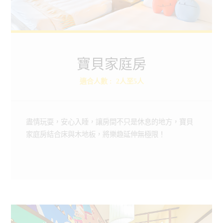
寶貝家庭房
寶貝家庭房
Baby Family
適合人數
:
2人至5人
快來探索更多悠活的小秘密
ROOMS
BOOKING
盡情玩耍，安心入睡，讓房間不只是休息的地方，寶貝
家庭房結合床與木地板，將樂趣延伸無極限！
房型介紹
線上訂房