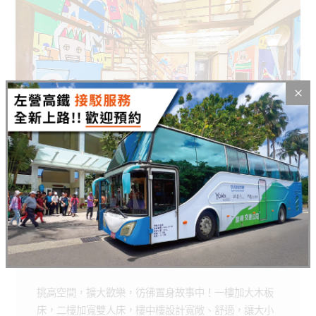
寶貝樓中樓家庭房
Baby Entresol
寶貝樓中樓家庭房
適合人數
:
2人至5人
快來探索更多悠活的小秘密
ROOMS
BOOKING
房型介紹
線上訂房
挑高空間，擴大歡樂，彷彿置身故事中！一樓加大木板
床，二樓加寬雙人床，樓中樓設計寬敞、舒適，讓大小