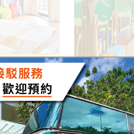
適合人數
:
2人至5人
寶貝樓中樓
小秘密
快來
貝家庭房結合床與木地
ROOM
房型介
挑高空間，擴大歡樂，
床，樓中樓設計寬敞、