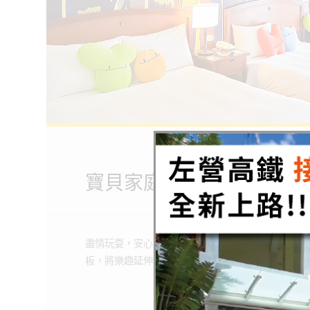
寶貝家庭房
Baby Family
寶貝家庭房
快來探索更多悠活的
盡情玩耍，安心入睡，讓房間不只是休息的地方，寶
ROOMS
BOOKING
板，將樂趣延伸無極限！
房型介紹
線上訂房