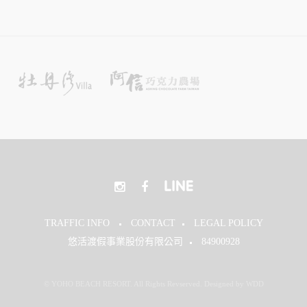
TRAFFIC INFO
CONTACT
LEGAL POLICY
悠活渡假事業股份有限公司
84900928
© YOHO BEACH RESORT. All Rights Revserved. Designed by WDD