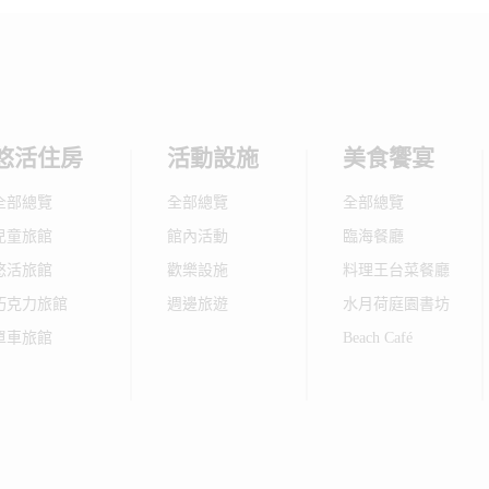
悠活住房
活動設施
美食饗宴
全部總覽
全部總覽
全部總覽
兒童旅館
館內活動
臨海餐廳
悠活旅館
歡樂設施
料理王台菜餐廳
巧克力旅館
週邊旅遊
水月荷庭園書坊
單車旅館
Beach Café