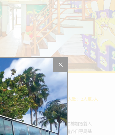
寶貝樓中樓家庭房
Baby Entresol
家庭房
適合人數
:
2人至5人
探索更多悠活的小秘密
S
BOOKING
紹
線上訂房
彷彿置身故事中！一樓加大木板床，二樓加寬雙人
舒適，讓大小朋友共享親密，同時打造各自專屬基