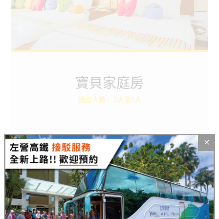
寶貝家庭房
Baby Family
寶貝家庭房
適合人數
:
2人至5人
快來探索更多悠活的小秘密
ROOMS
BOOKING
房型介紹
線上訂房
盡情玩耍，安心入睡，讓房間不只是休息的地方，寶貝
家庭房結合床與木地板，將樂趣延伸無極限！