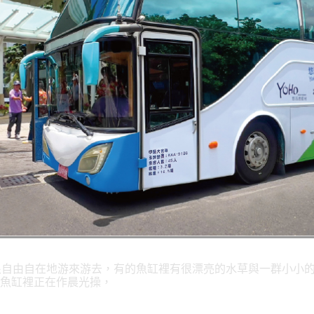
很自由自在地游來游去，有的魚缸裡有很漂亮的水草與一群小小
魚缸裡正在作晨光操，