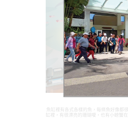
魚缸裡有各式各樣的魚，每條魚好像都
缸裡，有很漂亮的珊瑚噯，也有小螃蟹在