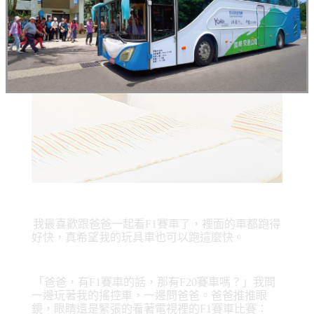
我最喜歡跟爸爸一起看F1賽車了，裡面的車都跑得
好快，真希望我的玩具車也可以跑這麼快。
「爸爸，有F1賽車的話，那有F20賽車嗎？」我問
一邊玩著我的搖控車，一邊問爸爸。爸爸推推眼
鏡，眼睛還是緊張的看著電視裡的F1賽車比賽：